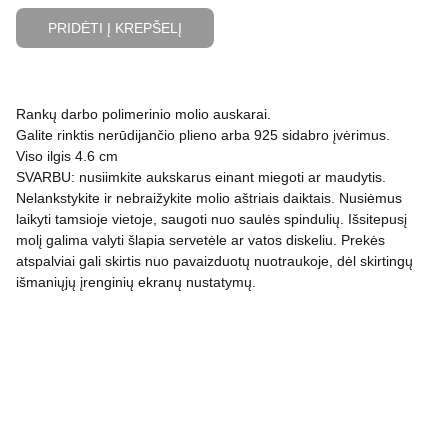
PRIDĖTI Į KREPŠELĮ
Rankų darbo polimerinio molio auskarai.
Galite rinktis nerūdijančio plieno arba 925 sidabro įvėrimus.
Viso ilgis 4.6 cm
SVARBU: nusiimkite aukskarus einant miegoti ar maudytis.
Nelankstykite ir nebraižykite molio aštriais daiktais. Nusiėmus
laikyti tamsioje vietoje, saugoti nuo saulės spindulių. Išsitepusį
molį galima valyti šlapia servetėle ar vatos diskeliu. Prekės
atspalviai gali skirtis nuo pavaizduotų nuotraukoje, dėl skirtingų
išmaniųjų įrenginių ekranų nustatymų.
PRIVATUMO POLITIKA
APMOKĖJIMAS
PRISTATYMAS IR GRĄŽINIMAS