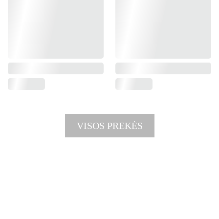
VISOS PREKĖS
PRIVATUMO POLITIKA
APMOKĖJIMAS
PRISTATYMAS IR GRĄŽINIMAS
KONTAKTAI
© 2022 saujagyvenimo.lt 