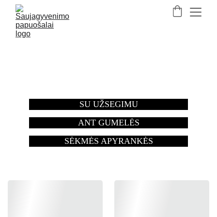
APYRANKĖS
SU UŽSEGIMU
ANT GUMELĖS
SĖKMĖS APYRANKĖS
ZODIAKO APYRANKĖS