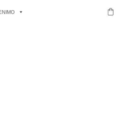
ENIMO
Prie ausies didesni
925 sidabras