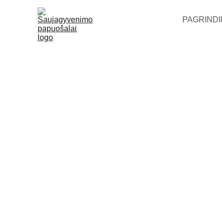
PAGRINDI
Rinkutės + pakabukai
Kabantys auskarai