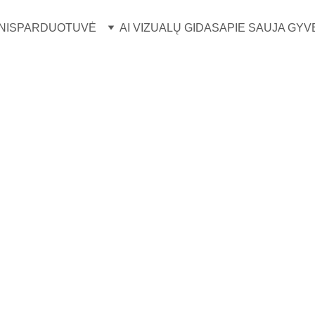
NIS
PARDUOTUVĖ
AI VIZUALŲ GIDAS
APIE SAUJA GYV
AUSKARAI
Prie ausies maži
Ear cuff
SINGLE rinkutės