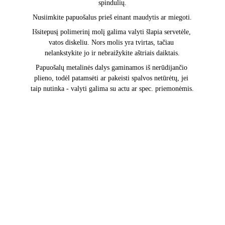
spindulių.
Nusiimkite papuošalus prieš einant maudytis ar miegoti.
Išsitepusį polimerinį molį galima valyti šlapia servetėle, 
vatos diskeliu. Nors molis yra tvirtas, tačiau 
nelankstykite jo ir nebraižykite aštriais daiktais.
Papuošalų metalinės dalys gaminamos iš nerūdijančio 
plieno, todėl patamsėti ar pakeisti spalvos netūrėtų, jei 
taip nutinka - valyti galima su actu ar spec. priemonėmis.
PRIVATUMO POLITIKA
APMOKĖJIMAS
PRISTATYMAS IR GRĄŽINIMAS
KONTAKTAI