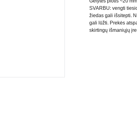
Gėlytės plotis ~20 mm
SVARBU: vengti tiesio
žiedas gali išsitepti. 
gali lūžti.
Prekės atspa
skirtingų išmaniųjų įr
APMOKĖJIMAS
PRISTATYMAS IR GRĄŽINIMAS