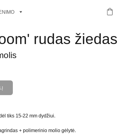
ENIMO
loom' rudas žiedas
molis
LĮ
odėl tiks 15-22 mm dydžiui.
grindas + polimerinio molio gėlytė.