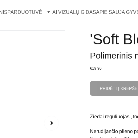
NIS
PARDUOTUVĖ
AI VIZUALŲ GIDAS
APIE SAUJA GYV
'Soft B
Polimerinis 
€19.90
PRIDĖTI Į KREPŠE
Žiedai reguliuojasi, t
Nerūdijančio plieno pa