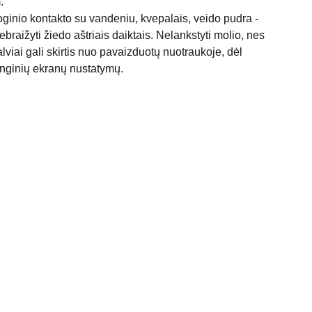
.
ginio kontakto su vandeniu, kvepalais, veido pudra -
Nebraižyti žiedo aštriais daiktais. Nelankstyti molio, nes
lviai gali skirtis nuo pavaizduotų nuotraukoje, dėl
enginių ekranų nustatymų.
KONTAKTAI