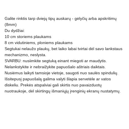
Galite rinktis tarp dviejų tipų auskarų - gėlyčių arba apskritimų
(8mm)
Du dydžiai:
10 cm storiems plaukams
8 cm vidutiniems, ploniems plaukams
Segtukai nelaužo plaukų, bet laiko labai tvirtai dėl savo lankstaus
mechanizmo, neslysta.
SVARBU: nusiimkite segtuką einant miegoti ar maudytis.
Nelankstykite ir nebraižykite papuošalo aštriais daiktais.
Nusiėmus laikyti tamsioje vietoje, saugoti nuo saulės spindulių.
Išsitepusį papuošalą galima valyti šlapia servetėle ar vatos
diskeliu. Prekės atspalviai gali skirtis nuo pavaizduotų
nuotraukoje, dėl skirtingų išmaniųjų įrenginių ekranų nustatymų.
PRIVATUMO POLITIKA
APMOKĖJIMAS