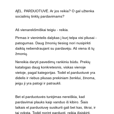
ĄEL. PARDUOTUVĖ. Ar jos reikia? O gal užtenka 
socialinių tinklų pardavimams?
Aš vienarekšmiškai teigiu - reikia. 
Pirmas ir vienintelis dalykas į kurį telpa visi pliusai - 
patogumas. Daug žmonių tiesiog nori nusipirkti 
daiktą nebendraujant su pardavėju. Aš viena iš tų 
žmonių.
Nereikia daryti pavedimų rankiniu būdu. Prekių 
katalogas daug konkretesnis, viskas vienoje 
vietoje, pagal kategorijas. ️Todėl el.parduotuvė yra 
didelis ir riebus pliusas prekiniam ženklui, žinoma, 
jeigu ji yra patogi ir patraukli. ️
Bet el.parduotuvės turėjimas nereiškia, kad 
pardavimai plauks kaip vanduo iš kibiro. Šiais 
laikais el.parduotuvę susikurti gali bet kas, tikrai, ir 
tai vyksta. Todėl norint parduoti, reikia išsiskirti. 