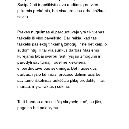
Susipažinti ir apšildyti savo auditoriją ne vien 
plikomis prekėmis, bet visu procesu arba kažkuo 
savitu. 
Prekės nugulimas el.parduotuvėje yra tik vienas 
taškelis iš viso paveikslo. Dar reikia, kad tas 
taškelis pasiektų tinkamą žmogų, ir ne bet kaip, o 
sudomintų. Ir tai yra sunkus darbas.Mažiems 
kūrėjams labai svarbu rasti ryšį su žmogumi ir 
parodyti savitumą. Todėl ne kiekviena 
el.parduotuvė bus sėkminga. Bet nuoseklus 
darbas, ryšio kūrimas, proceso dalinimasis bei 
savitumo iškėlimas aukščiau plikų produktų - tai, 
manau, ir yra raktas į sėkmę. 
Taiiii bandau atrakinti šią skrynelę ir aš, su jūsų 
pagalba bei palaikymu !