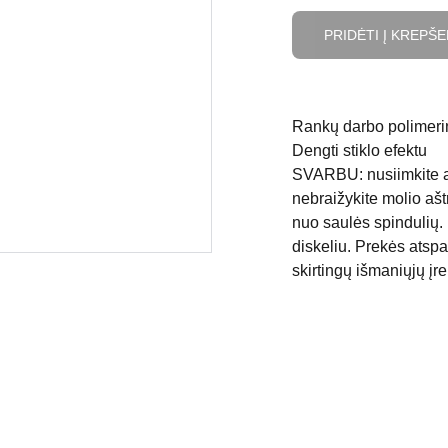
PRIDĖTI Į KREPŠE
Rankų darbo polimerin
Dengti stiklo efektu
SVARBU: nusiimkite au
nebraižykite molio ašt
nuo saulės spindulių. 
diskeliu. Prekės atspa
skirtingų išmaniųjų įr
APMOKĖJIMAS
PRISTATYMAS IR GRĄŽINIMAS