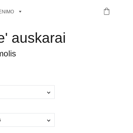
ENIMO
' auskarai
molis