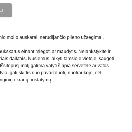
LĮ
io molio auskarai, nerūdijančio plieno užsegimai.
kskarus einant miegoti ar maudytis. Nelankstykite ir
riais daiktais. Nusiėmus laikyti tamsioje vietoje, saugoti
Išsitepusį molį galima valyti šlapia servetėle ar vatos
lviai gali skirtis nuo pavaizduotų nuotraukoje, dėl
enginių ekranų nustatymų.
KONTAKTAI