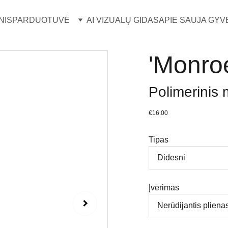
NIS
PARDUOTUVĖ
AI VIZUALŲ GIDAS
APIE SAUJA GYV
'Monroe
Polimerinis 
€16.00
Tipas
Įvėrimas