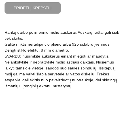
PRIDĖTI Į KREPŠELĮ
Rankų darbo polimerinio molio auskarai. Auskarų raštai gali šiek
tiek skirtis.
Galite rinktis nerūdijančio plieno arba 925 sidabro įvėrimus.
Dengti stiklo efektu. 8 mm diametro.
SVARBU: nusiimkite aukskarus einant miegoti ar maudytis.
Nelankstykite ir nebraižykite molio aštriais daiktais. Nusiėmus
laikyti tamsioje vietoje, saugoti nuo saulės spindulių. Išsitepusį
molį galima valyti šlapia servetėle ar vatos diskeliu. Prekės
atspalviai gali skirtis nuo pavaizduotų nuotraukoje, dėl skirtingų
išmaniųjų įrenginių ekranų nustatymų.
PRIVATUMO POLITIKA
APMOKĖJIMAS