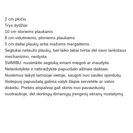
2 cm pločio
Trys dydžiai:
10 cm storiems plaukams
8 cm vidutiniems, ploniems plaukams
5 cm daliai plaukų arba mažoms mergaitėms.
Segtukai nelaužo plaukų, bet laiko labai tvirtai dėl savo lankstaus
mechanizmo, neslysta.
SVARBU: nusiimkite segtuką einant miegoti ar maudytis.
Nelankstykite ir nebraižykite papuošalo aštriais daiktais.
Nusiėmus laikyti tamsioje vietoje, saugoti nuo saulės spindulių.
Išsitepusį papuošalą galima valyti šlapia servetėle ar vatos
diskeliu. Prekės atspalviai gali skirtis nuo pavaizduotų
nuotraukoje, dėl skirtingų išmaniųjų įrenginių ekranų nustatymų.
PRIVATUMO POLITIKA
APMOKĖJIMAS