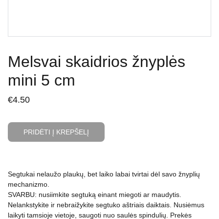
Melsvai skaidrios žnyplės
mini 5 cm
€4.50
PRIDĖTI Į KREPŠELĮ
Segtukai nelaužo plaukų, bet laiko labai tvirtai dėl savo žnyplių
mechanizmo.
SVARBU: nusiimkite segtuką einant miegoti ar maudytis.
Nelankstykite ir nebraižykite segtuko aštriais daiktais. Nusiėmus
laikyti tamsioje vietoje, saugoti nuo saulės spindulių. Prekės