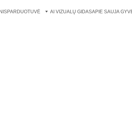
NIS
PARDUOTUVĖ
AI VIZUALŲ GIDAS
APIE SAUJA GYV
'Leaf' 
sidabr