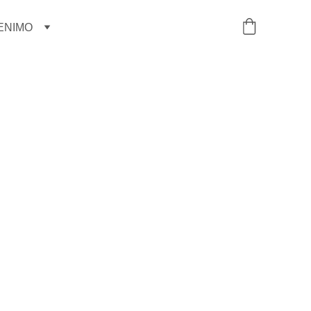
ENIMO
žiedas | 925
as