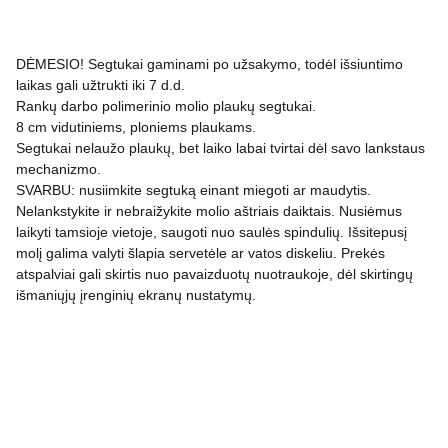
DĖMESIO! Segtukai gaminami po užsakymo, todėl išsiuntimo
laikas gali užtrukti iki 7 d.d.
Rankų darbo polimerinio molio plaukų segtukai.
8 cm vidutiniems, ploniems plaukams.
Segtukai nelaužo plaukų, bet laiko labai tvirtai dėl savo lankstaus
mechanizmo.
SVARBU: nusiimkite segtuką einant miegoti ar maudytis.
Nelankstykite ir nebraižykite molio aštriais daiktais. Nusiėmus
laikyti tamsioje vietoje, saugoti nuo saulės spindulių. Išsitepusį
molį galima valyti šlapia servetėle ar vatos diskeliu. Prekės
atspalviai gali skirtis nuo pavaizduotų nuotraukoje, dėl skirtingų
išmaniųjų įrenginių ekranų nustatymų.
PRIVATUMO POLITIKA
APMOKĖJIMAS