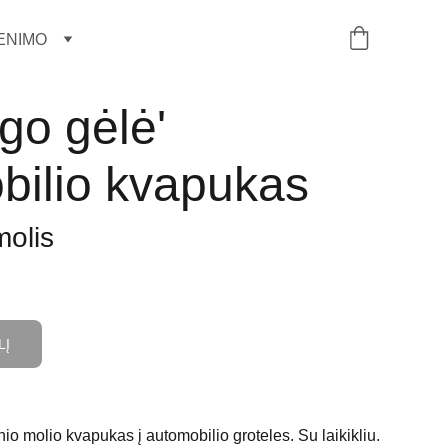
ENIMO
go gėlė'
bilio kvapukas
molis
LĮ
io molio kvapukas į automobilio groteles. Su laikikliu.