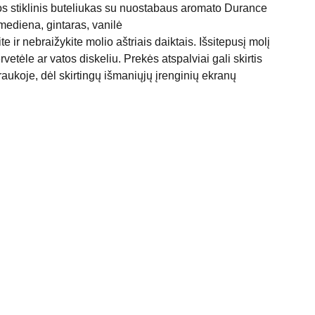
s stiklinis buteliukas su nuostabaus aromato Durance
ediena, gintaras, vanilė
ir nebraižykite molio aštriais daiktais. Išsitepusį molį
rvetėle ar vatos diskeliu. Prekės atspalviai gali skirtis
aukoje, dėl skirtingų išmaniųjų įrenginių ekranų
KONTAKTAI