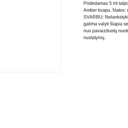
Pridedamas 5 ml talpo
Amber kvapu. Natos: m
SVARBU: Nelankstykite 
galima valyti šlapia se
nuo pavaizduotų nuotr
nustatymų.
APMOKĖJIMAS
PRISTATYMAS IR GRĄŽINIMAS
© 2022 saujagyvenimo.lt 