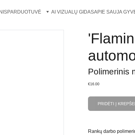
NIS
PARDUOTUVĖ
AI VIZUALŲ GIDAS
APIE SAUJA GYV
'Flamin
automo
Polimerinis 
€16.00
PRIDĖTI Į KREPŠE
Rankų darbo polimerin