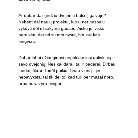
Ar dabar dar girdžiu dvejonių balselį galvoje? 
Nebent dėl naujų projektų, kurių net nespėju 
vykdyti dėl užsakymų gausos. Aišku jei visko 
nereikėtų derinti su motinyste, būt kur kas 
lengviau. 
Dabar labai džiaugiuosi nepaklausiusi aplinkinių ir 
savo dvejonių. Nes kai darai, tai ir padarai. Dirbau 
juodai, tikrai. Todėl puikiai žinau vieną - jei 
nepavyksta, tai tik dėl to, kad turi per mažai noro, 
arba noras yra pinigai.
PRIVATUMO POLITIKA