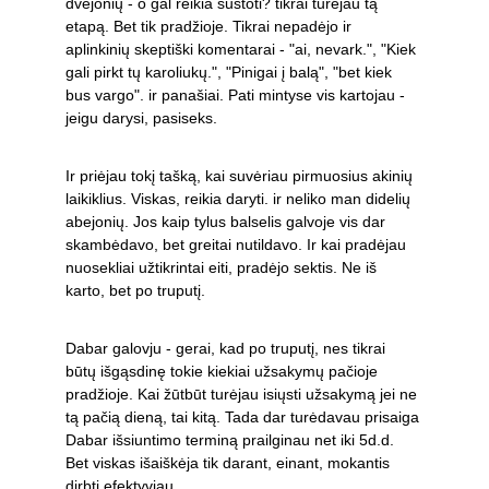
dvejonių - o gal reikia sustoti? tikrai turėjau tą 
etapą. Bet tik pradžioje. Tikrai nepadėjo ir 
aplinkinių skeptiški komentarai - "ai, nevark.", "Kiek 
gali pirkt tų karoliukų.", "Pinigai į balą", "bet kiek 
bus vargo". ir panašiai. Pati mintyse vis kartojau - 
jeigu darysi, pasiseks. 
Ir priėjau tokį tašką, kai suvėriau pirmuosius akinių 
laikiklius. Viskas, reikia daryti. ir neliko man didelių 
abejonių. Jos kaip tylus balselis galvoje vis dar 
skambėdavo, bet greitai nutildavo. Ir kai pradėjau 
nuosekliai užtikrintai eiti, pradėjo sektis. Ne iš 
karto, bet po truputį. 
Dabar galovju - gerai, kad po truputį, nes tikrai 
būtų išgąsdinę tokie kiekiai užsakymų pačioje 
pradžioje. Kai žūtbūt turėjau isiųsti užsakymą jei ne 
tą pačią dieną, tai kitą. Tada dar turėdavau prisaiga 
Dabar išsiuntimo terminą prailginau net iki 5d.d. 
Bet viskas išaiškėja tik darant, einant, mokantis 
dirbti efektyviau. 